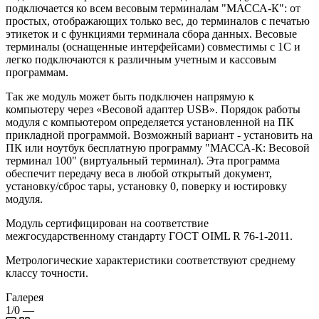
подключается ко всем весовым терминалам "МАССА-К": от
простых, отображающих только вес, до терминалов с печатью
этикеток и с функциями терминала сбора данных. Весовые
терминалы (оснащенные интерфейсами) совместимы с 1С и
легко подключаются к различным учетным и кассовым
программам.
Так же модуль может быть подключен напрямую к
компьютеру через «Весовой адаптер USB». Порядок работы
модуля с компьютером определяется установленной на ПК
прикладной программой. Возможный вариант - установить на
ПК или ноутбук бесплатную программу "МАССА-К: Весовой
терминал 100" (виртуальный терминал). Эта программа
обеспечит передачу веса в любой открытый документ,
установку/сброс тары, установку 0, поверку и юстировку
модуля.
Модуль сертифицирован на соответствие
межгосударственному стандарту ГОСТ OIML R 76-1-2011.
Метрологические характеристики соответствуют среднему
классу точности.
Галерея
1/0
—