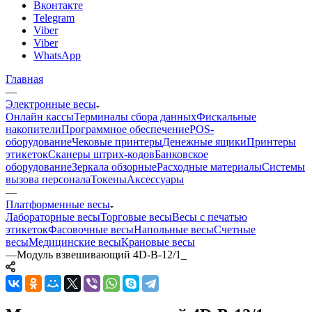
Вконтакте
Telegram
Viber
Viber
WhatsApp
Главная
—
Электронные весы
Онлайн кассы
Терминалы сбора данных
Фискальные
накопители
Программное обеспечение
POS-
оборудование
Чековые принтеры
Денежные ящики
Принтеры
этикеток
Сканеры штрих-кодов
Банковское
оборудование
Зеркала обзорные
Расходные материалы
Системы
вызова персонала
Токены
Аксессуары
—
Платформенные весы
Лабораторные весы
Торговые весы
Весы с печатью
этикеток
Фасовочные весы
Напольные весы
Счетные
весы
Медицинские весы
Крановые весы
—
Модуль взвешивающий 4D-B-12/1_