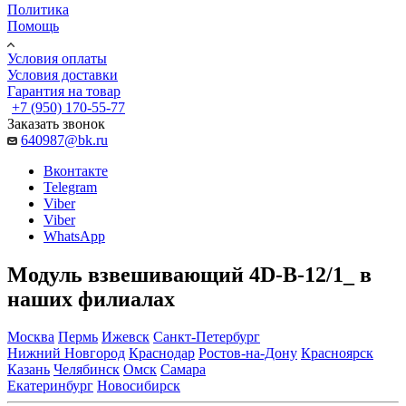
Политика
Помощь
Условия оплаты
Условия доставки
Гарантия на товар
+7 (950) 170-55-77
Заказать звонок
640987@bk.ru
Вконтакте
Telegram
Viber
Viber
WhatsApp
Модуль взвешивающий 4D-B-12/1_ в
наших филиалах
Москва
Пермь
Ижевск
Санкт-Петербург
Нижний Новгород
Краснодар
Ростов-на-Дону
Красноярск
Казань
Челябинск
Омск
Самара
Екатеринбург
Новосибирск