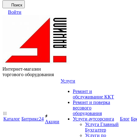
Поиск
Войти
Интернет-магазин
торгового оборудования
Услуги
Ремонт и
обслуживание ККТ
Ремонт и поверка
весового
оборудования
Каталог
Битрикс24
Услуги аутсорсинга
Блог
Бр
Акции
Услуга Главный
Бухгалтер
Услуги по