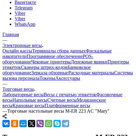
Вконтакте
Telegram
Viber
Viber
WhatsApp
Главная
—
Электронные весы
Онлайн кассы
Терминалы сбора данных
Фискальные
накопители
Программное обеспечение
POS-
оборудование
Чековые принтеры
Денежные ящики
Принтеры
этикеток
Сканеры штрих-кодов
Банковское
оборудование
Зеркала обзорные
Расходные материалы
Системы
вызова персонала
Токены
Аксессуары
—
Торговые весы
Лабораторные весы
Весы с печатью этикеток
Фасовочные
весы
Напольные весы
Счетные весы
Медицинские
весы
Крановые весы
Платформенные весы
—
Торговые настольные весы M-ER 223 AC "Mary"