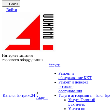
Поиск
Войти
Интернет-магазин
торгового оборудования
Услуги
Ремонт и
обслуживание ККТ
Ремонт и поверка
весового
оборудования
Каталог
Битрикс24
Услуги аутсорсинга
Блог
Бр
Акции
Услуга Главный
Бухгалтер
Услуги по