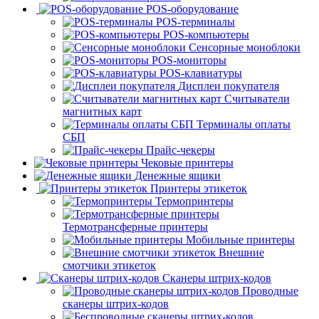
POS-оборудование
POS-терминалы
POS-компьютеры
Сенсорные моноблоки
POS-мониторы
POS-клавиатуры
Дисплеи покупателя
Считыватели
магнитных карт
Терминалы оплаты
СБП
Прайс-чекеры
Чековые принтеры
Денежные ящики
Принтеры этикеток
Термопринтеры
Термотрансферные принтеры
Мобильные принтеры
Внешние
смотчики этикеток
Сканеры штрих-кодов
Проводные
сканеры штрих-кодов