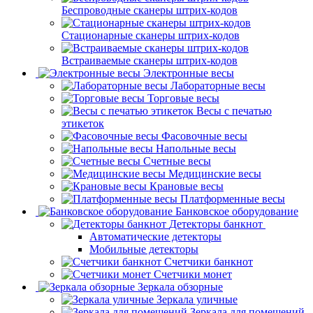
Беспроводные сканеры штрих-кодов
Стационарные сканеры штрих-кодов
Встраиваемые сканеры штрих-кодов
Электронные весы
Лабораторные весы
Торговые весы
Весы с печатью
этикеток
Фасовочные весы
Напольные весы
Счетные весы
Медицинские весы
Крановые весы
Платформенные весы
Банковское оборудование
Детекторы банкнот
Автоматические детекторы
Мобильные детекторы
Счетчики банкнот
Счетчики монет
Зеркала обзорные
Зеркала уличные
Зеркала для помещений