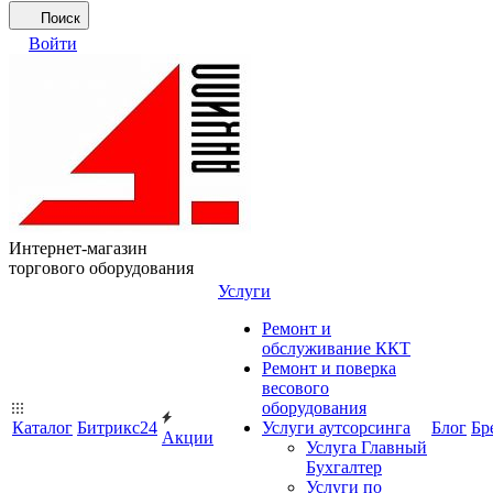
Поиск
Войти
Интернет-магазин
торгового оборудования
Услуги
Ремонт и
обслуживание ККТ
Ремонт и поверка
весового
оборудования
Каталог
Битрикс24
Услуги аутсорсинга
Блог
Бр
Акции
Услуга Главный
Бухгалтер
Услуги по