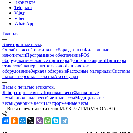
Вконтакте
Telegram
Viber
Viber
WhatsApp
Главная
—
Электронные весы
Онлайн кассы
Терминалы сбора данных
Фискальные
накопители
Программное обеспечение
POS-
оборудование
Чековые принтеры
Денежные ящики
Принтеры
этикеток
Сканеры штрих-кодов
Банковское
оборудование
Зеркала обзорные
Расходные материалы
Системы
вызова персонала
Токены
Аксессуары
—
Весы с печатью этикеток
Лабораторные весы
Торговые весы
Фасовочные
весы
Напольные весы
Счетные весы
Медицинские
весы
Крановые весы
Платформенные весы
—
Весы с печатью этикеток M-ER 727 PM (VISION-AI)