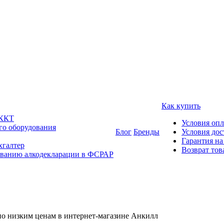
Как купить
 ККТ
Условия оп
го оборудования
Блог
Бренды
Условия дос
Гарантия на
хгалтер
Возврат тов
ованию алкодекларации в ФСРАР
по низким ценам в интернет-магазине Анкилл