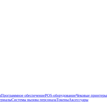
и
Программное обеспечение
POS-оборудование
Чековые принтеры
териалы
Системы вызова персонала
Токены
Аксессуары