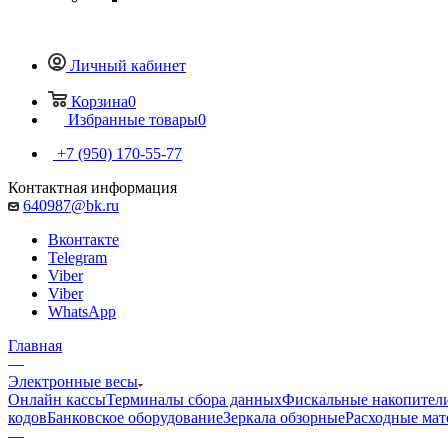
Личный кабинет
Корзина
0
Избранные товары
0
+7 (950) 170-55-77
Контактная информация
640987@bk.ru
Вконтакте
Telegram
Viber
Viber
WhatsApp
Главная
—
Электронные весы
Онлайн кассы
Терминалы сбора данных
Фискальные накопител
кодов
Банковское оборудование
Зеркала обзорные
Расходные ма
—