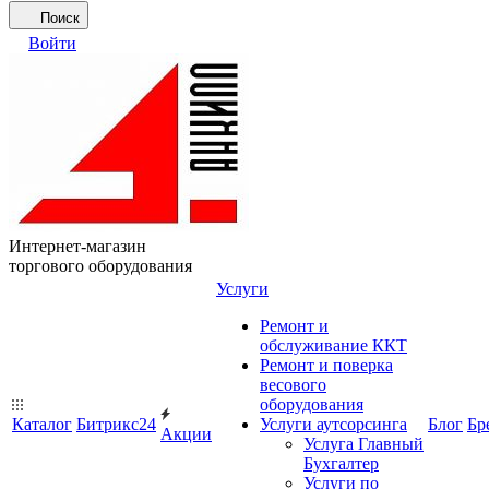
Поиск
Войти
Интернет-магазин
торгового оборудования
Услуги
Ремонт и
обслуживание ККТ
Ремонт и поверка
весового
оборудования
Каталог
Битрикс24
Услуги аутсорсинга
Блог
Бр
Акции
Услуга Главный
Бухгалтер
Услуги по