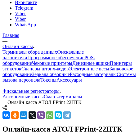
Вконтакте
Telegram
Viber
Viber
WhatsApp
Главная
—
Онлайн кассы
Терминалы сбора данных
Фискальные
накопители
Программное обеспечение
POS-
оборудование
Чековые принтеры
Денежные ящики
Принтеры
этикеток
Сканеры штрих-кодов
Электронные весы
Банковское
оборудование
Зеркала обзорные
Расходные материалы
Системы
вызова персонала
Токены
Аксессуары
—
Фискальные регистраторы
Автономные кассы
Смарт-терминалы
—
Онлайн-касса АТОЛ FPrint-22ПТК
Онлайн-касса АТОЛ FPrint-22ПТК