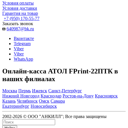
Условия оплаты
Условия доставки
Гарантия на товар
+7 (950) 170-55-77
Заказать звонок
640987@bk.ru
Вконтакте
Telegram
Viber
Viber
WhatsApp
Онлайн-касса АТОЛ FPrint-22ПТК в
наших филиалах
Москва
Пермь
Ижевск
Санкт-Петербург
Нижний Новгород
Краснодар
Ростов-на-Дону
Красноярск
Казань
Челябинск
Омск
Самара
Екатеринбург
Новосибирск
2002-2026 © ООО "АНКИЛЛ"; Все права защищены