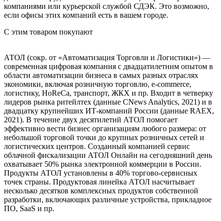
компаниями или курьерской службой СДЭК. Это возможно,
если офисы этих компаний есть в вашем городе.
С этим товаром покупают
АТОЛ (сокр. от «Автоматизация Торговли и Логистики») —
современная цифровая компания с двадцатилетним опытом в
области автоматизации бизнеса в самых разных отраслях
экономики, включая розничную торговлю, e-commerce,
логистику, HoReCa, транспорт, ЖКХ и пр. Входит в четверку
лидеров рынка ритейлтех (данные CNews Analytics, 2021) и в
двадцатку крупнейших ИТ-компаний Росcии (данные RAEX,
2021). В течение двух десятилетий АТОЛ помогает
эффективно вести бизнес организациям любого размера: от
небольшой торговой точки до крупных розничных сетей и
логистических центров. Созданный компанией сервис
облачной фискализации АТОЛ Онлайн на сегодняшний день
охватывает 50% рынка электронной коммерции в России.
Продукты АТОЛ установлены в 40% торгово-сервисных
точек страны. Продуктовая линейка АТОЛ насчитывает
несколько десятков комплексных продуктов собственной
разработки, включающих различные устройства, прикладное
ПО, SaaS и пр.