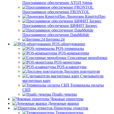
Программное обеспечение АТОЛ Sigma
Программное обеспечение FRONTOL
Лицензии КриптоПро
Программное обеспечение БИФИТ Бизнес
Программное обеспечение DataMobile
Битрикс24
POS-оборудование
POS-терминалы
POS-компьютеры
Сенсорные моноблоки
POS-мониторы
POS-клавиатуры
Дисплеи покупателя
Считыватели
магнитных карт
Терминалы оплаты
СБП
Прайс-чекеры
Чековые принтеры
Денежные ящики
Принтеры этикеток
Термопринтеры