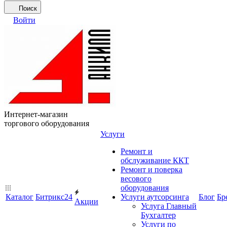
Поиск
Войти
Интернет-магазин
торгового оборудования
Услуги
Ремонт и
обслуживание ККТ
Ремонт и поверка
весового
оборудования
Каталог
Битрикс24
Услуги аутсорсинга
Блог
Бр
Акции
Услуга Главный
Бухгалтер
Услуги по