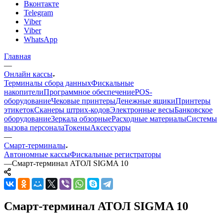
Вконтакте
Telegram
Viber
Viber
WhatsApp
Главная
—
Онлайн кассы
Терминалы сбора данных
Фискальные
накопители
Программное обеспечение
POS-
оборудование
Чековые принтеры
Денежные ящики
Принтеры
этикеток
Сканеры штрих-кодов
Электронные весы
Банковское
оборудование
Зеркала обзорные
Расходные материалы
Системы
вызова персонала
Токены
Аксессуары
—
Смарт-терминалы
Автономные кассы
Фискальные регистраторы
—
Смарт-терминал АТОЛ SIGMA 10
Смарт-терминал АТОЛ SIGMA 10