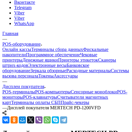
Вконтакте
Telegram
Viber
Viber
WhatsApp
Главная
—
POS-оборудование
Онлайн кассы
Терминалы сбора данных
Фискальные
накопители
Программное обеспечение
Чековые
принтеры
Денежные ящики
Принтеры этикеток
Сканеры
штрих-кодов
Электронные весы
Банковское
оборудование
Зеркала обзорные
Расходные материалы
Системы
вызова персонала
Токены
Аксессуары
—
Дисплеи покупателя
POS-терминалы
POS-компьютеры
Сенсорные моноблоки
POS-
мониторы
POS-клавиатуры
Считыватели магнитных
карт
Терминалы оплаты СБП
Прайс-чекеры
—
Дисплей покупателя MERTECH PD-1200VFD