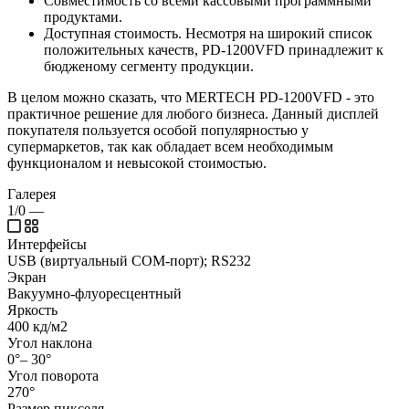
Совместимость со всеми кассовыми программными
продуктами.
Доступная стоимость. Несмотря на широкий список
положительных качеств, PD-1200VFD принадлежит к
бюдженому сегменту продукции.
В целом можно сказать, что MERTECH PD-1200VFD - это
практичное решение для любого бизнеса. Данный дисплей
покупателя пользуется особой популярностью у
супермаркетов, так как обладает всем необходимым
функционалом и невысокой стоимостью.
Галерея
1/0
—
Интерфейсы
USB (виртуальный COM-порт); RS232
Экран
Вакуумно-флуоресцентный
Яркость
400 кд/м2
Угол наклона
0°– 30°
Угол поворота
270°
Размер пикселя