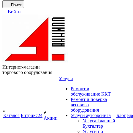
Поиск
Войти
Интернет-магазин
торгового оборудования
Услуги
Ремонт и
обслуживание ККТ
Ремонт и поверка
весового
оборудования
Каталог
Битрикс24
Услуги аутсорсинга
Блог
Бр
Акции
Услуга Главный
Бухгалтер
Услуги по