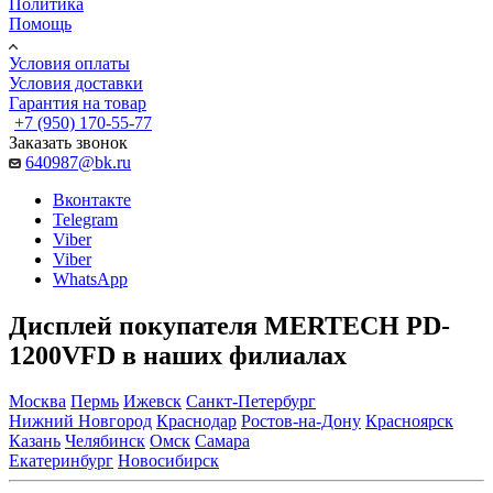
Политика
Помощь
Условия оплаты
Условия доставки
Гарантия на товар
+7 (950) 170-55-77
Заказать звонок
640987@bk.ru
Вконтакте
Telegram
Viber
Viber
WhatsApp
Дисплей покупателя MERTECH PD-
1200VFD в наших филиалах
Москва
Пермь
Ижевск
Санкт-Петербург
Нижний Новгород
Краснодар
Ростов-на-Дону
Красноярск
Казань
Челябинск
Омск
Самара
Екатеринбург
Новосибирск