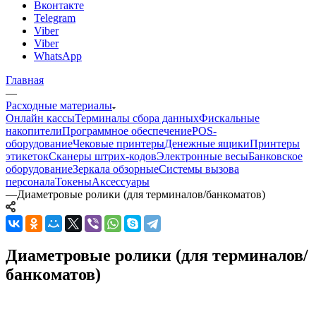
Вконтакте
Telegram
Viber
Viber
WhatsApp
Главная
—
Расходные материалы
Онлайн кассы
Терминалы сбора данных
Фискальные
накопители
Программное обеспечение
POS-
оборудование
Чековые принтеры
Денежные ящики
Принтеры
этикеток
Сканеры штрих-кодов
Электронные весы
Банковское
оборудование
Зеркала обзорные
Системы вызова
персонала
Токены
Аксессуары
—
Диаметровые ролики (для терминалов/банкоматов)
Диаметровые ролики (для терминалов/
банкоматов)