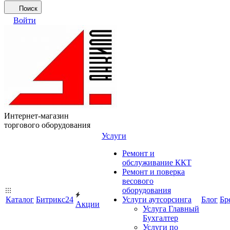
Поиск
Войти
Интернет-магазин
торгового оборудования
Услуги
Ремонт и
обслуживание ККТ
Ремонт и поверка
весового
оборудования
Каталог
Битрикс24
Услуги аутсорсинга
Блог
Бр
Акции
Услуга Главный
Бухгалтер
Услуги по