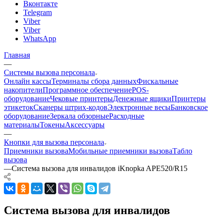
Вконтакте
Telegram
Viber
Viber
WhatsApp
Главная
—
Системы вызова персонала
Онлайн кассы
Терминалы сбора данных
Фискальные
накопители
Программное обеспечение
POS-
оборудование
Чековые принтеры
Денежные ящики
Принтеры
этикеток
Сканеры штрих-кодов
Электронные весы
Банковское
оборудование
Зеркала обзорные
Расходные
материалы
Токены
Аксессуары
—
Кнопки для вызова персонала
Приемники вызова
Мобильные приемники вызова
Табло
вызова
—
Система вызова для инвалидов iKnopka APE520/R15
Система вызова для инвалидов