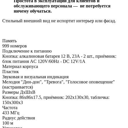
Простота в эксплуатации для клиентов и
обслуживающего персонала — не потребуется
ничему обучаться.
Стильный внешний вид не испортит интерьер или фасад.
Память
999 номеров
Подключение к питанию
Кнопка: алкалиновая батарея 12 В, 23A - 2 шт., приёмник:
блок питания AC 120V/60Hz - DC 12V/1A
Материал корпуса
Пластик
Звуковая и визуальная индикация
Мелодия "Дин-дон", "Тревога", "Голосовое оповещение"
(настраивается)
Размеры ДхШхВ
Кнопка: 86x86x17.5, приёмник: 202x130x30, табличка:
150х300х3
Частота
433 МГц
Радиус действия
100 м