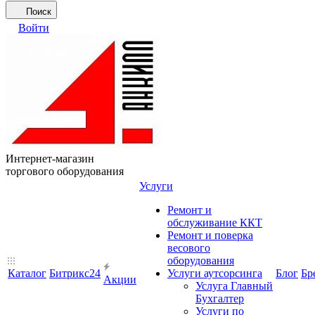
Поиск
Войти
Интернет-магазин
торгового оборудования
Услуги
Ремонт и
обслуживание ККТ
Ремонт и поверка
весового
оборудования
Каталог
Битрикс24
Услуги аутсорсинга
Блог
Бр
Акции
Услуга Главный
Бухгалтер
Услуги по