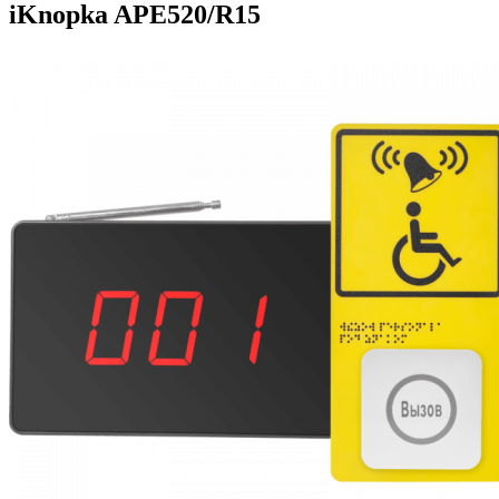
iKnopka APE520/R15