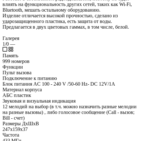
влиять на функциональность других сетей, таких как Wi-Fi,
Bluetooth, мешать остальному оборудованию.
Изделие отличается высокой прочностью, сделано из
ударозащищенного пластика, есть защита от воды.
Предлагается в двух цветовых гаммах, в том числе, белой.
Галерея
1/0
—
Память
999 номеров
Функции
Пульт вызова
Подключение к питанию
Блок питания AC 100 - 240 V /50-60 Hz- DC 12V/1A
Материал корпуса
АБС пластик
Звуковая и визуальная индикация
12 мелодий на выбор (в т.ч. можно назначить разные мелодии
на разные вызовы) , либо голосовое сообщение (Call - вызов;
Bill - счет)
Размеры ДхШхВ
247x159x37
Частота
433 МГц