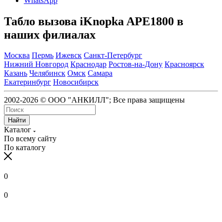
WhatsApp
Табло вызова iKnopka APE1800 в
наших филиалах
Москва
Пермь
Ижевск
Санкт-Петербург
Нижний Новгород
Краснодар
Ростов-на-Дону
Красноярск
Казань
Челябинск
Омск
Самара
Екатеринбург
Новосибирск
2002-2026 © ООО "АНКИЛЛ"; Все права защищены
Найти
Каталог
По всему сайту
По каталогу
0
0