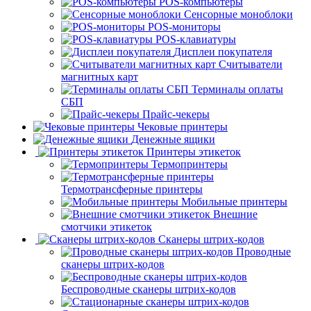
POS-компьютеры
Сенсорные моноблоки
POS-мониторы
POS-клавиатуры
Дисплеи покупателя
Считыватели
магнитных карт
Терминалы оплаты
СБП
Прайс-чекеры
Чековые принтеры
Денежные ящики
Принтеры этикеток
Термопринтеры
Термотрансферные принтеры
Мобильные принтеры
Внешние
смотчики этикеток
Сканеры штрих-кодов
Проводные
сканеры штрих-кодов
Беспроводные сканеры штрих-кодов