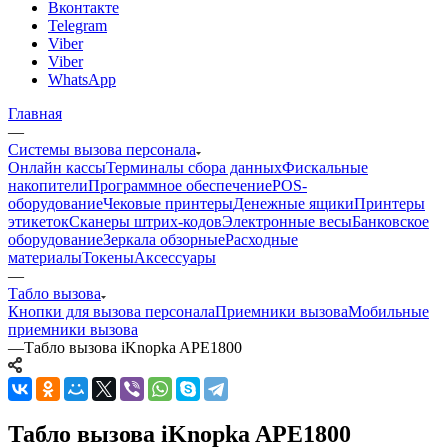
Вконтакте
Telegram
Viber
Viber
WhatsApp
Главная
—
Системы вызова персонала
Онлайн кассы
Терминалы сбора данных
Фискальные
накопители
Программное обеспечение
POS-
оборудование
Чековые принтеры
Денежные ящики
Принтеры
этикеток
Сканеры штрих-кодов
Электронные весы
Банковское
оборудование
Зеркала обзорные
Расходные
материалы
Токены
Аксессуары
—
Табло вызова
Кнопки для вызова персонала
Приемники вызова
Мобильные
приемники вызова
—
Табло вызова iKnopka APE1800
Табло вызова iKnopka APE1800