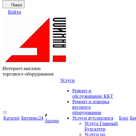
Поиск
Войти
Интернет-магазин
торгового оборудования
Услуги
Ремонт и
обслуживание ККТ
Ремонт и поверка
весового
оборудования
Каталог
Битрикс24
Услуги аутсорсинга
Блог
Бр
Акции
Услуга Главный
Бухгалтер
Услуги по