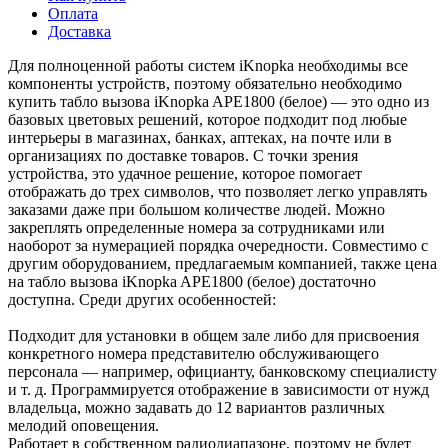
Оплата
Доставка
Для полноценной работы систем iKnopka необходимы все
компоненты устройств, поэтому обязательно необходимо
купить табло вызова iKnopka APE1800 (белое) — это одно из
базовых цветовых решений, которое подходит под любые
интерьеры в магазинах, банках, аптеках, на почте или в
организациях по доставке товаров. С точки зрения
устройства, это удачное решение, которое помогает
отображать до трех символов, что позволяет легко управлять
заказами даже при большом количестве людей. Можно
закреплять определенные номера за сотрудниками или
наоборот за нумерацией порядка очередности. Совместимо с
другим оборудованием, предлагаемым компанией, также цена
на табло вызова iKnopka APE1800 (белое) достаточно
доступна. Среди других особенностей:
Подходит для установки в общем зале либо для присвоения
конкретного номера представителю обслуживающего
персонала — например, официанту, банковскому специалисту
и т. д. Программируется отображение в зависимости от нужд
владельца, можно задавать до 12 вариантов различных
мелодий оповещения.
Работает в собственном радиодиапазоне, поэтому не будет