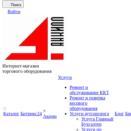
Поиск
Войти
Интернет-магазин
торгового оборудования
Услуги
Ремонт и
обслуживание ККТ
Ремонт и поверка
весового
оборудования
Каталог
Битрикс24
Услуги аутсорсинга
Блог
Бр
Акции
Услуга Главный
Бухгалтер
Услуги по