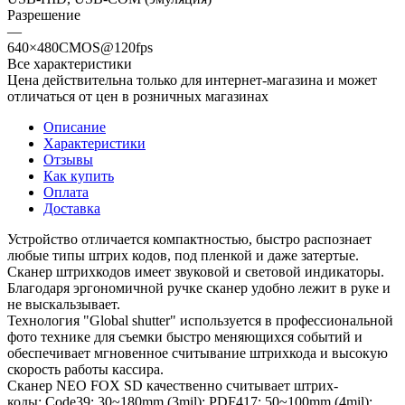
Разрешение
—
640×480CMOS@120fps
Все характеристики
Цена действительна только для интернет-магазина и может
отличаться от цен в розничных магазинах
Описание
Характеристики
Отзывы
Как купить
Оплата
Доставка
Устройство отличается компактностью, быстро распознает
любые типы штрих кодов, под пленкой и даже затертые.
Сканер штрихкодов имеет звуковой и световой индикаторы.
Благодаря эргономичной ручке сканер удобно лежит в руке и
не выскальзывает.
Технология "Global shutter" используется в профессиональной
фото технике для съемки быстро меняющихся событий и
обеспечивает мгновенное считывание штрихкода и высокую
скорость работы кассира.
Сканер NEO FOX SD качественно считывает штрих-
коды: Code39: 30~180mm (3mil); PDF417: 50~100mm (4mil);