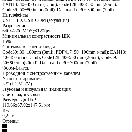
EAN13: 40~450 mm (13mil); Code128: 40~550 mm (20mil);
Code39: 50~800mm(20mil); Datamatrix: 30~300mm (5mil)
Интерфейсы
USB-HID, USB-COM (эмуляция)
Разрешение
640×480CMOS@120fps
Минимальная контрастность ШК
15%
Считываемые штрихкоды
Code39: 30~180mm (3mil); PDF417: 50~100mm (4mil); EAN13:
40~450 mm (13mil); Code128: 40~550 mm (20mil); Code39:
50~800mm(20mil); Datamatrix: 30~300mm (5mil)
Форм-фактор
Проводной с быстросъемным кабелем
Угол сканирования
32° (H) 24° (V)
Звуковая и визуальная индикация
Световая, звуковая
Размеры ДхШхВ
119.66x67.02x147.51 мм
Вес
0,2 кг
Отзывы