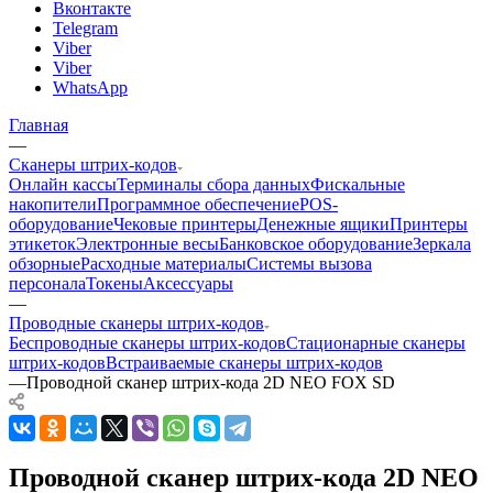
Вконтакте
Telegram
Viber
Viber
WhatsApp
Главная
—
Сканеры штрих-кодов
Онлайн кассы
Терминалы сбора данных
Фискальные
накопители
Программное обеспечение
POS-
оборудование
Чековые принтеры
Денежные ящики
Принтеры
этикеток
Электронные весы
Банковское оборудование
Зеркала
обзорные
Расходные материалы
Системы вызова
персонала
Токены
Аксессуары
—
Проводные сканеры штрих-кодов
Беспроводные сканеры штрих-кодов
Стационарные сканеры
штрих-кодов
Встраиваемые сканеры штрих-кодов
—
Проводной сканер штрих-кода 2D NEO FOX SD
Проводной сканер штрих-кода 2D NEO