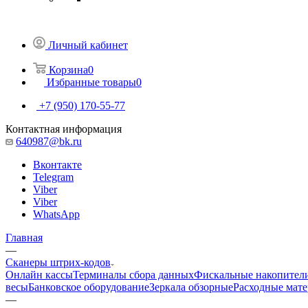
Личный кабинет
Корзина
0
Избранные товары
0
+7 (950) 170-55-77
Контактная информация
640987@bk.ru
Вконтакте
Telegram
Viber
Viber
WhatsApp
Главная
—
Сканеры штрих-кодов
Онлайн кассы
Терминалы сбора данных
Фискальные накопител
весы
Банковское оборудование
Зеркала обзорные
Расходные мат
—