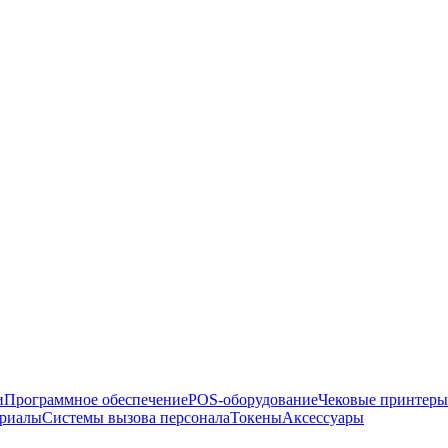
и
Программное обеспечение
POS-оборудование
Чековые принтеры
ериалы
Системы вызова персонала
Токены
Аксессуары