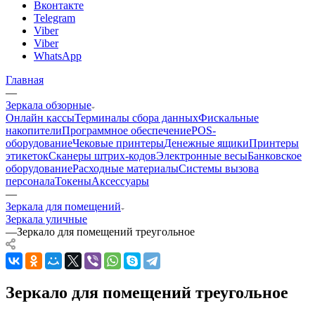
Вконтакте
Telegram
Viber
Viber
WhatsApp
Главная
—
Зеркала обзорные
Онлайн кассы
Терминалы сбора данных
Фискальные
накопители
Программное обеспечение
POS-
оборудование
Чековые принтеры
Денежные ящики
Принтеры
этикеток
Сканеры штрих-кодов
Электронные весы
Банковское
оборудование
Расходные материалы
Системы вызова
персонала
Токены
Аксессуары
—
Зеркала для помещений
Зеркала уличные
—
Зеркало для помещений треугольное
Зеркало для помещений треугольное