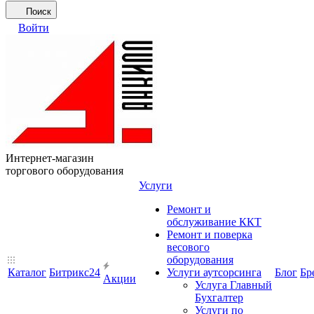
Поиск
Войти
Интернет-магазин
торгового оборудования
Услуги
Ремонт и
обслуживание ККТ
Ремонт и поверка
весового
оборудования
Каталог
Битрикс24
Услуги аутсорсинга
Блог
Бр
Акции
Услуга Главный
Бухгалтер
Услуги по