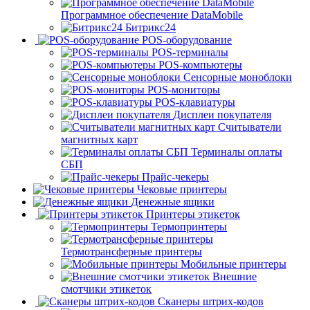
Программное обеспечение DataMobile
Битрикс24
POS-оборудование
POS-терминалы
POS-компьютеры
Сенсорные моноблоки
POS-мониторы
POS-клавиатуры
Дисплеи покупателя
Считыватели
магнитных карт
Терминалы оплаты
СБП
Прайс-чекеры
Чековые принтеры
Денежные ящики
Принтеры этикеток
Термопринтеры
Термотрансферные принтеры
Мобильные принтеры
Внешние
смотчики этикеток
Сканеры штрих-кодов