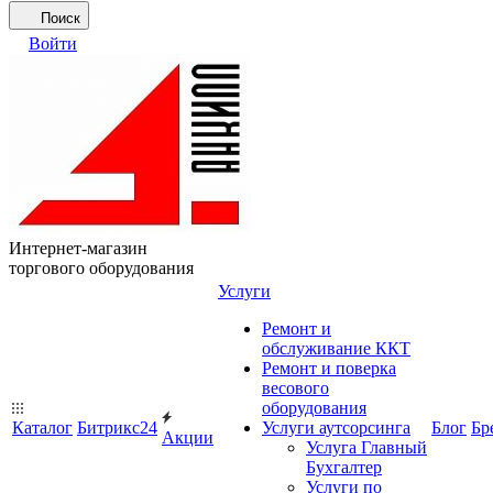
Поиск
Войти
Интернет-магазин
торгового оборудования
Услуги
Ремонт и
обслуживание ККТ
Ремонт и поверка
весового
оборудования
Каталог
Битрикс24
Услуги аутсорсинга
Блог
Бр
Акции
Услуга Главный
Бухгалтер
Услуги по