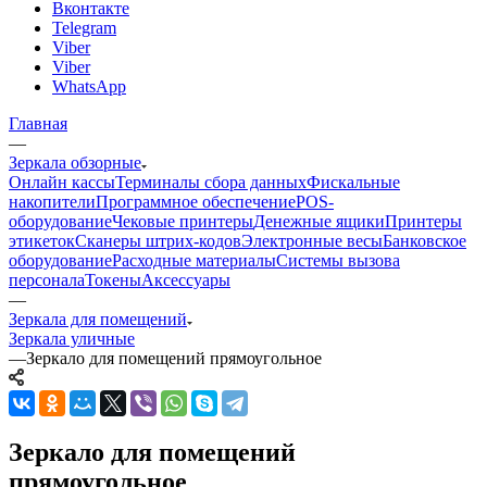
Вконтакте
Telegram
Viber
Viber
WhatsApp
Главная
—
Зеркала обзорные
Онлайн кассы
Терминалы сбора данных
Фискальные
накопители
Программное обеспечение
POS-
оборудование
Чековые принтеры
Денежные ящики
Принтеры
этикеток
Сканеры штрих-кодов
Электронные весы
Банковское
оборудование
Расходные материалы
Системы вызова
персонала
Токены
Аксессуары
—
Зеркала для помещений
Зеркала уличные
—
Зеркало для помещений прямоугольное
Зеркало для помещений
прямоугольное