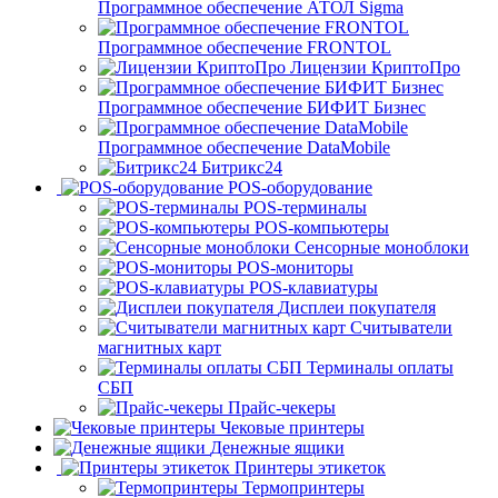
Программное обеспечение АТОЛ Sigma
Программное обеспечение FRONTOL
Лицензии КриптоПро
Программное обеспечение БИФИТ Бизнес
Программное обеспечение DataMobile
Битрикс24
POS-оборудование
POS-терминалы
POS-компьютеры
Сенсорные моноблоки
POS-мониторы
POS-клавиатуры
Дисплеи покупателя
Считыватели
магнитных карт
Терминалы оплаты
СБП
Прайс-чекеры
Чековые принтеры
Денежные ящики
Принтеры этикеток
Термопринтеры