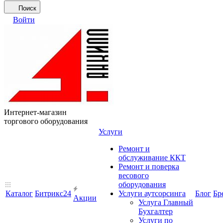
Поиск
Войти
Интернет-магазин
торгового оборудования
Услуги
Ремонт и
обслуживание ККТ
Ремонт и поверка
весового
оборудования
Каталог
Битрикс24
Услуги аутсорсинга
Блог
Бр
Акции
Услуга Главный
Бухгалтер
Услуги по