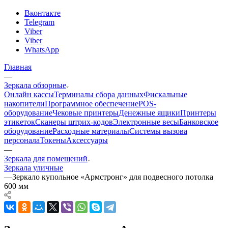
Вконтакте
Telegram
Viber
Viber
WhatsApp
Главная
—
Зеркала обзорные
Онлайн кассы
Терминалы сбора данных
Фискальные
накопители
Программное обеспечение
POS-
оборудование
Чековые принтеры
Денежные ящики
Принтеры
этикеток
Сканеры штрих-кодов
Электронные весы
Банковское
оборудование
Расходные материалы
Системы вызова
персонала
Токены
Аксессуары
—
Зеркала для помещений
Зеркала уличные
—
Зеркало купольное «Армстронг» для подвесного потолка
600 мм