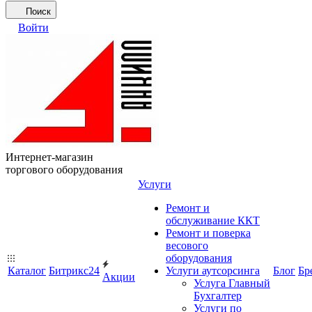
Поиск
Войти
Интернет-магазин
торгового оборудования
Услуги
Ремонт и
обслуживание ККТ
Ремонт и поверка
весового
оборудования
Каталог
Битрикс24
Услуги аутсорсинга
Блог
Бр
Акции
Услуга Главный
Бухгалтер
Услуги по