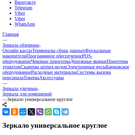
Вконтакте
Telegram
Viber
Viber
WhatsApp
Главная
—
Зеркала обзорные
Онлайн кассы
Терминалы сбора данных
Фискальные
накопители
Программное обеспечение
POS-
оборудование
Чековые принтеры
Денежные ящики
Принтеры
этикеток
Сканеры штрих-кодов
Электронные весы
Банковское
оборудование
Расходные материалы
Системы вызова
персонала
Токены
Аксессуары
—
Зеркала уличные
Зеркала для помещений
—
Зеркало универсальное круглое
Зеркало универсальное круглое