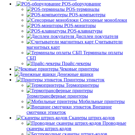
POS-оборудование
POS-терминалы
POS-компьютеры
Сенсорные моноблоки
POS-мониторы
POS-клавиатуры
Дисплеи покупателя
Считыватели
магнитных карт
Терминалы оплаты
СБП
Прайс-чекеры
Чековые принтеры
Денежные ящики
Принтеры этикеток
Термопринтеры
Термотрансферные принтеры
Мобильные принтеры
Внешние
смотчики этикеток
Сканеры штрих-кодов
Проводные
сканеры штрих-кодов