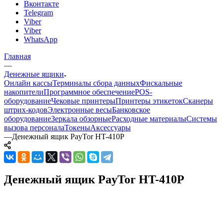
Вконтакте
Telegram
Viber
Viber
WhatsApp
Главная
—
Денежные ящики
Онлайн кассы
Терминалы сбора данных
Фискальные
накопители
Программное обеспечение
POS-
оборудование
Чековые принтеры
Принтеры этикеток
Сканеры
штрих-кодов
Электронные весы
Банковское
оборудование
Зеркала обзорные
Расходные материалы
Системы
вызова персонала
Токены
Аксессуары
—
Денежный ящик PayTor HT-410P
Денежный ящик PayTor HT-410P