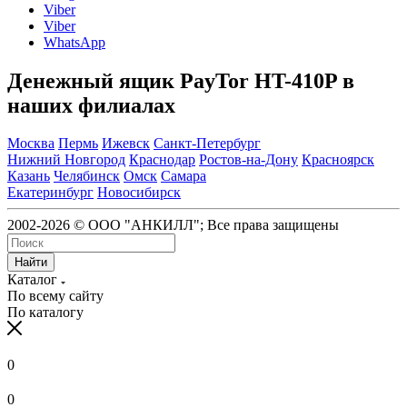
Viber
Viber
WhatsApp
Денежный ящик PayTor HT-410P в
наших филиалах
Москва
Пермь
Ижевск
Санкт-Петербург
Нижний Новгород
Краснодар
Ростов-на-Дону
Красноярск
Казань
Челябинск
Омск
Самара
Екатеринбург
Новосибирск
2002-2026 © ООО "АНКИЛЛ"; Все права защищены
Найти
Каталог
По всему сайту
По каталогу
0
0