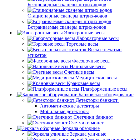
Беспроводные сканеры штрих-кодов
Стационарные сканеры штрих-кодов
Встраиваемые сканеры штрих-кодов
Электронные весы
Лабораторные весы
Торговые весы
Весы с печатью
этикеток
Фасовочные весы
Напольные весы
Счетные весы
Медицинские весы
Крановые весы
Платформенные весы
Банковское оборудование
Детекторы банкнот
Автоматические детекторы
Мобильные детекторы
Счетчики банкнот
Счетчики монет
Зеркала обзорные
Зеркала уличные
Зеркала для помещений