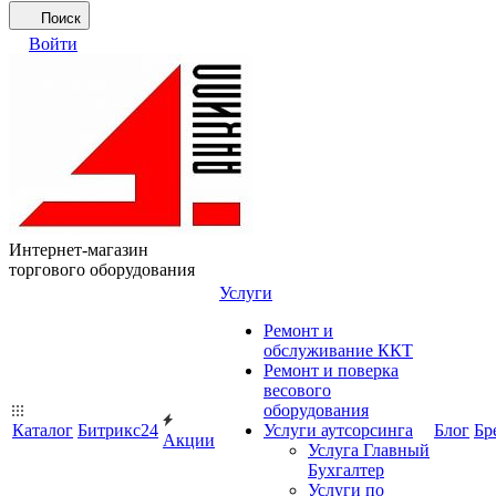
Поиск
Войти
Интернет-магазин
торгового оборудования
Услуги
Ремонт и
обслуживание ККТ
Ремонт и поверка
весового
оборудования
Каталог
Битрикс24
Услуги аутсорсинга
Блог
Бр
Акции
Услуга Главный
Бухгалтер
Услуги по