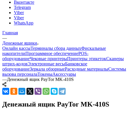
Вконтакте
Telegram
Viber
Viber
WhatsApp
Главная
—
Денежные ящики
Онлайн кассы
Терминалы сбора данных
Фискальные
накопители
Программное обеспечение
POS-
оборудование
Чековые принтеры
Принтеры этикеток
Сканеры
штрих-кодов
Электронные весы
Банковское
оборудование
Зеркала обзорные
Расходные материалы
Системы
вызова персонала
Токены
Аксессуары
—
Денежный ящик PayTor MK-410S
Денежный ящик PayTor MK-410S