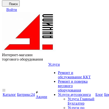
Поиск
Войти
Интернет-магазин
торгового оборудования
Услуги
Ремонт и
обслуживание ККТ
Ремонт и поверка
весового
оборудования
Каталог
Битрикс24
Услуги аутсорсинга
Блог
Бр
Акции
Услуга Главный
Бухгалтер
Услуги по