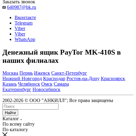
Заказать звонок
640987@bk.ru
Вконтакте
Telegram
Viber
Viber
WhatsApp
Денежный ящик PayTor MK-410S в
наших филиалах
Москва
Пермь
Ижевск
Санкт-Петербург
Нижний Новгород
Краснодар
Ростов-на-Дону
Красноярск
Казань
Челябинск
Омск
Самара
Екатеринбург
Новосибирск
2002-2026 © ООО "АНКИЛЛ"; Все права защищены
Найти
Каталог
По всему сайту
По каталогу