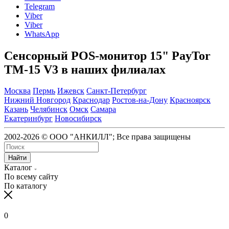
Telegram
Viber
Viber
WhatsApp
Сенсорный POS-монитор 15" PayTor
TM-15 V3 в наших филиалах
Москва
Пермь
Ижевск
Санкт-Петербург
Нижний Новгород
Краснодар
Ростов-на-Дону
Красноярск
Казань
Челябинск
Омск
Самара
Екатеринбург
Новосибирск
2002-2026 © ООО "АНКИЛЛ"; Все права защищены
Найти
Каталог
По всему сайту
По каталогу
0