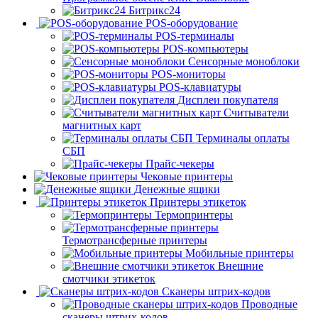
Битрикс24
POS-оборудование
POS-терминалы
POS-компьютеры
Сенсорные моноблоки
POS-мониторы
POS-клавиатуры
Дисплеи покупателя
Считыватели
магнитных карт
Терминалы оплаты
СБП
Прайс-чекеры
Чековые принтеры
Денежные ящики
Принтеры этикеток
Термопринтеры
Термотрансферные принтеры
Мобильные принтеры
Внешние
смотчики этикеток
Сканеры штрих-кодов
Проводные
сканеры штрих-кодов