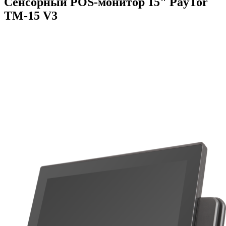
Сенсорный POS-монитор 15" PayTor
TM-15 V3