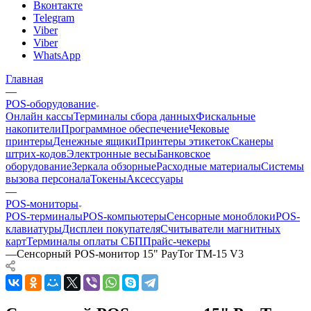
Вконтакте
Telegram
Viber
Viber
WhatsApp
Главная
—
POS-оборудование
Онлайн кассы
Терминалы сбора данных
Фискальные
накопители
Программное обеспечение
Чековые
принтеры
Денежные ящики
Принтеры этикеток
Сканеры
штрих-кодов
Электронные весы
Банковское
оборудование
Зеркала обзорные
Расходные материалы
Системы
вызова персонала
Токены
Аксессуары
—
POS-мониторы
POS-терминалы
POS-компьютеры
Сенсорные моноблоки
POS-
клавиатуры
Дисплеи покупателя
Считыватели магнитных
карт
Терминалы оплаты СБП
Прайс-чекеры
—
Сенсорный POS-монитор 15" PayTor TM-15 V3