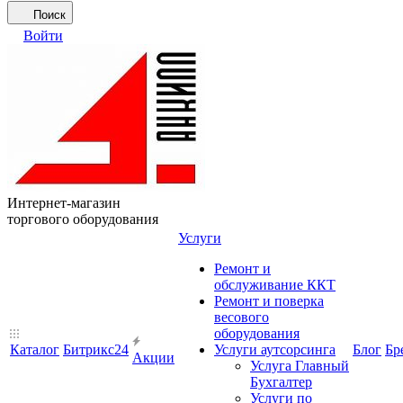
Поиск
Войти
Интернет-магазин
торгового оборудования
Услуги
Ремонт и
обслуживание ККТ
Ремонт и поверка
весового
оборудования
Каталог
Битрикс24
Услуги аутсорсинга
Блог
Бр
Акции
Услуга Главный
Бухгалтер
Услуги по