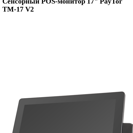
Сенсорный POS-монитор 17" PayTor
TM-17 V2