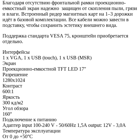
Благодаря отсутствию фронтальной рамки проекционно-
емкостный экран надежно защищен от скопления пыли, грязи
и влаги. Встроенный ридер магнитных карт на 1–3 дорожки
идёт в базовой комплектации. Все кабели можно завести в
подставку, чтобы сохранить эстетику внешнего вида.
Поддержка стандарта VESA 75, кронштейн приобретается
отдельно.
Интерфейсы
1 x VGA, 1 х USB (touch), 1 х USB (MSR)
Экран
Проекционно-емкостной TFT LED 17"
Разрешение
1280х1024
Контраст
600:1
Яркость
300 кд/м2
Угол обзора
160°
Подключение к питанию
Адаптер input 100-240 V - 50/60Hz 1,5A output: 12V - 3,0A
Температура эксплуатации
От 0 до +50°С