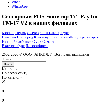
Viber
WhatsApp
Сенсорный POS-монитор 17" PayTor
TM-17 V2 в наших филиалах
Москва
Пермь
Ижевск
Санкт-Петербург
Нижний Новгород
Краснодар
Ростов-на-Дону
Красноярск
Казань
Челябинск
Омск
Самара
Екатеринбург
Новосибирск
2002-2026 © ООО "АНКИЛЛ"; Все права защищены
Найти
Каталог
По всему сайту
По каталогу
0
0