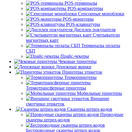
POS-терминалы
POS-компьютеры
Сенсорные моноблоки
POS-мониторы
POS-клавиатуры
Дисплеи покупателя
Считыватели
магнитных карт
Терминалы оплаты
СБП
Прайс-чекеры
Чековые принтеры
Денежные ящики
Принтеры этикеток
Термопринтеры
Термотрансферные принтеры
Мобильные принтеры
Внешние
смотчики этикеток
Сканеры штрих-кодов
Проводные
сканеры штрих-кодов
Беспроводные сканеры штрих-кодов