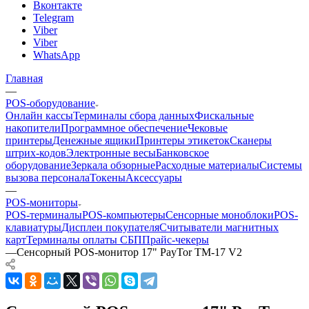
Вконтакте
Telegram
Viber
Viber
WhatsApp
Главная
—
POS-оборудование
Онлайн кассы
Терминалы сбора данных
Фискальные
накопители
Программное обеспечение
Чековые
принтеры
Денежные ящики
Принтеры этикеток
Сканеры
штрих-кодов
Электронные весы
Банковское
оборудование
Зеркала обзорные
Расходные материалы
Системы
вызова персонала
Токены
Аксессуары
—
POS-мониторы
POS-терминалы
POS-компьютеры
Сенсорные моноблоки
POS-
клавиатуры
Дисплеи покупателя
Считыватели магнитных
карт
Терминалы оплаты СБП
Прайс-чекеры
—
Сенсорный POS-монитор 17" PayTor TM-17 V2