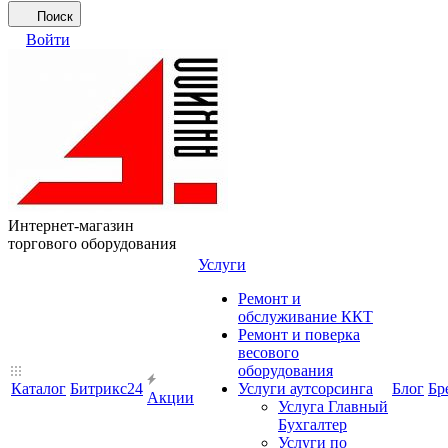
Поиск
Войти
Интернет-магазин
торгового оборудования
Услуги
Ремонт и
обслуживание ККТ
Ремонт и поверка
весового
оборудования
Каталог
Битрикс24
Услуги аутсорсинга
Блог
Бр
Акции
Услуга Главный
Бухгалтер
Услуги по