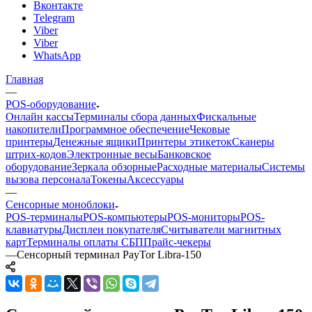
Вконтакте
Telegram
Viber
Viber
WhatsApp
Главная
—
POS-оборудование
Онлайн кассы
Терминалы сбора данных
Фискальные
накопители
Программное обеспечение
Чековые
принтеры
Денежные ящики
Принтеры этикеток
Сканеры
штрих-кодов
Электронные весы
Банковское
оборудование
Зеркала обзорные
Расходные материалы
Системы
вызова персонала
Токены
Аксессуары
—
Сенсорные моноблоки
POS-терминалы
POS-компьютеры
POS-мониторы
POS-
клавиатуры
Дисплеи покупателя
Считыватели магнитных
карт
Терминалы оплаты СБП
Прайс-чекеры
—
Сенсорный терминал PayTor Libra-150