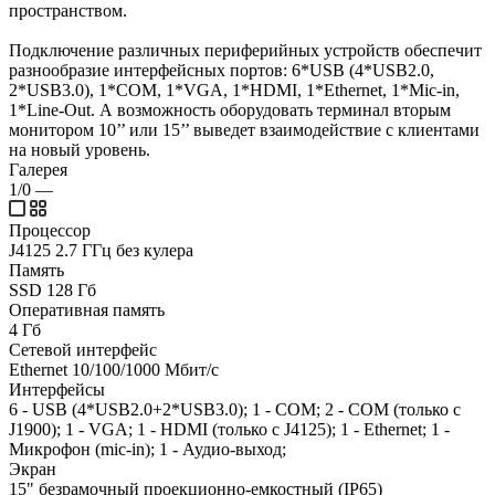
пространством.
Подключение различных периферийных устройств обеспечит
разнообразие интерфейсных портов: 6*USB (4*USB2.0,
2*USB3.0), 1*COM, 1*VGA, 1*HDMI, 1*Ethernet, 1*Mic-in,
1*Line-Out. А возможность оборудовать терминал вторым
монитором 10’’ или 15’’ выведет взаимодействие с клиентами
на новый уровень.
Галерея
1/0
—
Процессор
J4125 2.7 ГГц без кулера
Память
SSD 128 Гб
Оперативная память
4 Гб
Сетевой интерфейс
Ethernet 10/100/1000 Мбит/с
Интерфейсы
6 - USB (4*USB2.0+2*USB3.0); 1 - COM; 2 - COM (только с
J1900); 1 - VGA; 1 - HDMI (только с J4125); 1 - Ethernet; 1 -
Микрофон (mic-in); 1 - Аудио-выход;
Экран
15" безрамочный проекционно-емкостный (IP65)