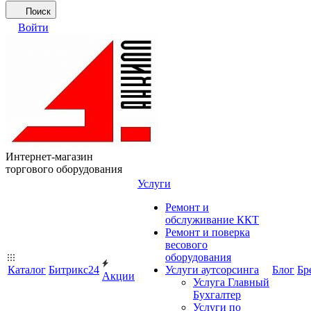
Поиск
Войти
Интернет-магазин
торгового оборудования
Услуги
Ремонт и
обслуживание ККТ
Ремонт и поверка
весового
оборудования
Каталог
Битрикс24
Услуги аутсорсинга
Блог
Бр
Акции
Услуга Главный
Бухгалтер
Услуги по